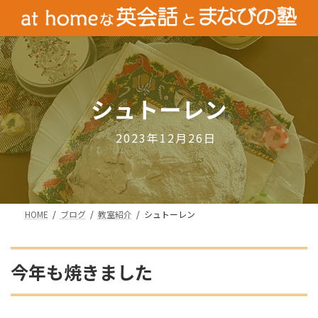
コ
ナ
ン
ビ
テ
ゲ
ン
ー
ツ
シ
へ
ョ
シュトーレン
ス
ン
キ
に
ッ
移
2023年12月26日
プ
動
HOME
ブログ
教室紹介
シュトーレン
今年も焼きました